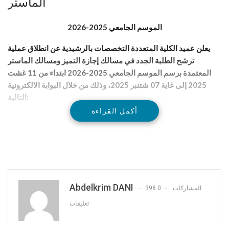
الماستر
الموسم الجامعي 2025-2026
يعلن عميد الكلية المتعددة التخصصات بالرشيدية عن انطلاق عملية
ترشح
الطلبة الجدد في مسالك إجازة التميز ومسالك الماستر
المعتمدة برسم الموسم الجامعي 202
5
-2026 ابتداء من 11 غشت
2025 إلى غاية 07 شتنبر 2025، وذلك من خلال البوابة الالكترونية
التالية:
أكمل القراءة
منصة الترشيح
مسالك إجازة التميز
مسالك الماستر
اللسانيات العربية والإعلام
التواصل السميائي
والتنمية
Abdelkrim DANI
398 المشاركات
0
الثقافة والفن والتواصل
الدرس الشرعي وقضايا
تعليقات
الرقمي
المجتمع: التجديد والرقمنة
المساعدة الاجتماعية
تدبير الإدارات العمومية