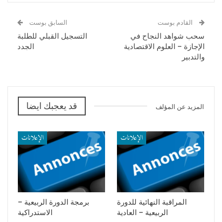
والوساطة
والجماعات الترابية
القادم بوست
السابق بوست
الأمن القانوني والرقمنة
القانون وتكنولوجيا المعلومات
سحب شواهد النجاح في
التسجيل القبلي للطلبة
الإجازة – العلوم الاقتصادية
الجدد
Communication Touristique
الدراسات المستقبلية
والتدبير
et Valorisation du
والإنسانيات الرقمية القانونية
Patrimoine
الأداء العمومي والحماية
Langue et Communication
الاجتماعية
قد يعجبك ايضا
المزيد عن المؤلف
Finance et Stratégie
قانون المنازعات العمومية
d’Entreprise
الإعلانات
الإعلانات
Audit, Contrôle et
Business Intelligence
E -Business et Marketing
Digital
المراقبة النهائية للدورة
برمجة الدورة الربيعية –
الربيعية – العادية
الاستدراكية
Infomatique Appliquée à